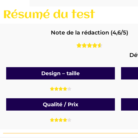
Résumé du test
Note de la rédaction (4,6/5)





Dét
Design – taille





Qualité / Prix




