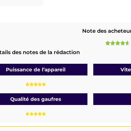
Note des acheteur





ails des notes de la rédaction
Puissance de l’appareil
Vit





Qualité des gaufres




