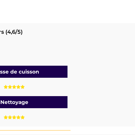
s (4,6/5)
esse de cuisson





Nettoyage




