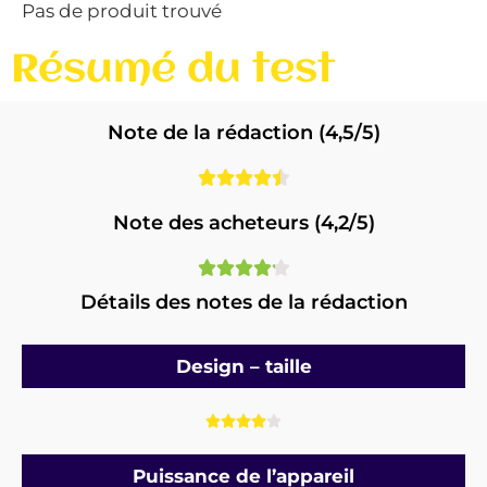
Pas de produit trouvé
Résumé du test
Note de la rédaction (4,5/5)





Note des acheteurs (4,2/5)





Détails des notes de la rédaction
Design – taille





Puissance de l’appareil