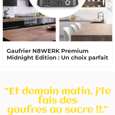
Gaufrier N8WERK Premium
Midnight Edition : Un choix parfait
“Et demain matin, j’te
fais des
gaufres au sucre !!.”