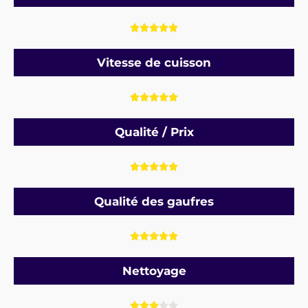





Vitesse de cuisson





Qualité / Prix





Qualité des gaufres





Nettoyage




